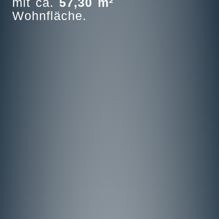
mit ca.
57
,30 m²
Wohnfläche.